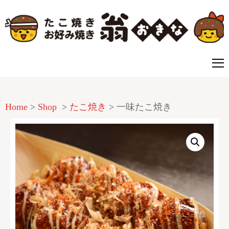
たこ焼き・お好み焼の翁
誰でも、場所にこだわらず気軽に食べられる、それが
翁のこだわりです。
Home
>
Shop
>
たこ焼き
>
一味たこ焼き